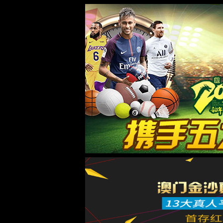
英国上市公司365
英国上市公司36