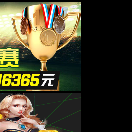
0755-23771282 / 23771330
全国热线电话
联系我们